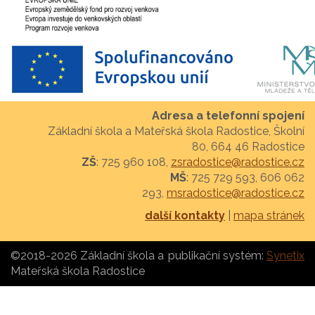
Adresa a telefonní spojení
Základní škola a Mateřská škola Radostice, Školní
80, 664 46 Radostice
ZŠ
: 725 960 108,
zsradostice@radostice.cz
MŠ
: 725 729 593, 606 062
293,
msradostice@radostice.cz
další kontakty
|
mapa stránek
©2018-2026 Základní škola a
publikační systém:
Synetix
Mateřská škola Radostice