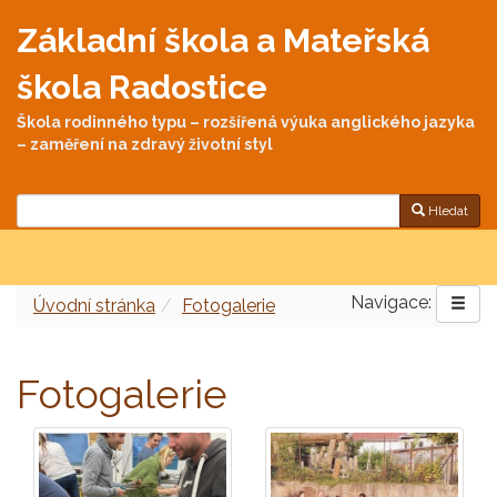
Základní škola a Mateřská
škola Radostice
Škola rodinného typu – rozšířená výuka anglického jazyka
– zaměření na zdravý životní styl
Hledat
Navigace:
Úvodní stránka
Fotogalerie
Fotogalerie