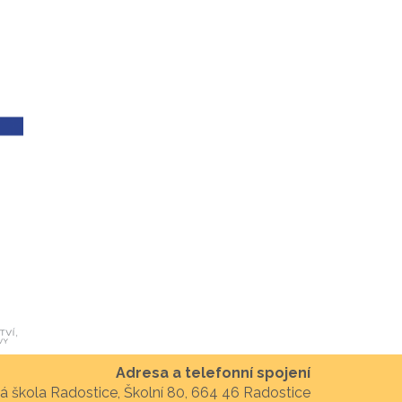
Adresa a telefonní spojení
á škola Radostice, Školní 80, 664 46 Radostice