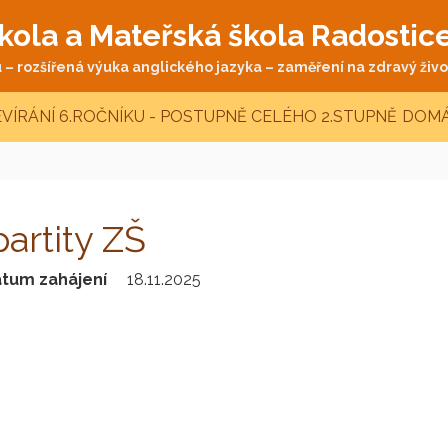
kola a Mateřská škola Radostic
– rozšířená výuka anglického jazyka – zaměření na zdravý život
VÍRÁNÍ 6.ROČNÍKU - POSTUPNĚ CELÉHO 2.STUPNĚ
DOMÁ
partity ZŠ
tum zahájení
18.11.2025